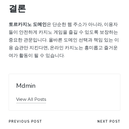
결론
토르카지노 도메인
은 단순한 웹 주소가 아니라, 이용자
들이 안전하게 카지노 게임을 즐길 수 있도록 보장하는
중요한 관문입니다. 올바른 도메인 선택과 책임 있는 이
용 습관만 지킨다면, 온라인 카지노는 흥미롭고 즐거운
여가 활동이 될 수 있습니다.
Mdmin
View All Posts
Post
PREVIOUS POST
NEXT POST