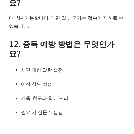
요?
대부분 가능합니다. 다만 일부 국가는 접속이 제한될 수
있습니다.
12. 중독 예방 방법은 무엇인가
요?
시간 제한 알람 설정
예산 한도 설정
가족, 친구와 함께 관리
필요 시 전문가 상담