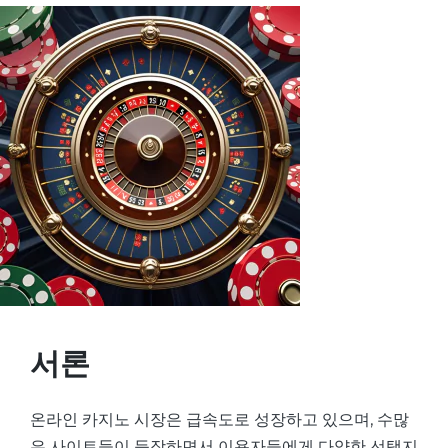
서론
온라인 카지노 시장은 급속도로 성장하고 있으며, 수많
은 사이트들이 등장하면서 이용자들에게 다양한 선택지