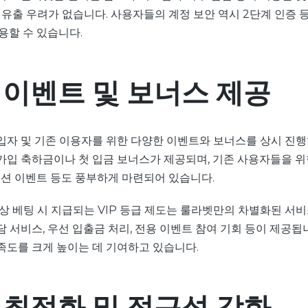
 유출 우려가 없습니다. 사용자들의 계정 보안 역시 2단계 인증 
용할 수 있습니다.
 이벤트 및 보너스 제공
입자 및 기존 이용자를 위한 다양한 이벤트와 보너스를 상시 진행
가입 축하금이나 첫 입금 보너스가 제공되며, 기존 사용자들을 위
미션 이벤트 등도 풍부하게 마련되어 있습니다.
상 베팅 시 지급되는 VIP 등급 제도는 룰라벳만의 차별화된 서비
 서비스, 우선 입출금 처리, 전용 이벤트 참여 기회 등이 제공됩
족도를 크게 높이는 데 기여하고 있습니다.