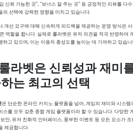
게임 신뢰 가능한 곳”, “보너스 잘 주는 곳” 등 긍정적인 리뷰를 다
들의 선택에 강력한 영향을 미치고 있습니다.
나 개선 요구에 대해 신속하게 피드백을 제공하는 운영 방식은 
큰 역할을 합니다. 실제로 룰라벳은 유저 의견을 적극 반영하여 게
행하고 있으며, 이는 이용자 충성도를 높이는 데 기여하고 있습니
– 룰라벳은 신뢰성과 재미
공하는 최고의 선택
벳
은 단순한 온라인 카지노 플랫폼을 넘어, 게임의 재미와 시스템
스를 모두 갖춘 종합 게임 플랫폼이라 할 수 있습니다. 다양한 게
 보안, 유저 친화적 인터페이스, 풍부한 이벤트 등 모든 요소가 
을 제공합니다.