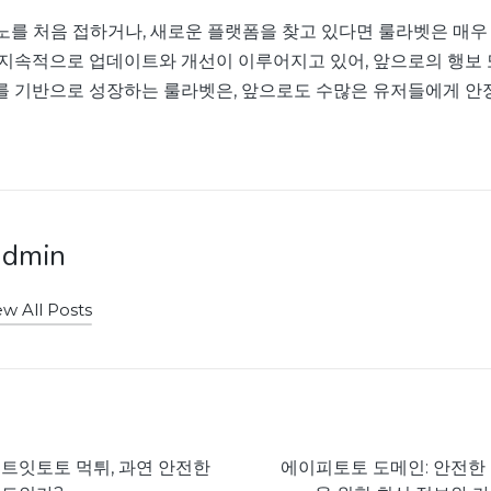
노를 처음 접하거나, 새로운 플랫폼을 찾고 있다면 룰라벳은 매우
 지속적으로 업데이트와 개선이 이루어지고 있어, 앞으로의 행보 
를 기반으로 성장하는 룰라벳은, 앞으로도 수많은 유저들에게 
dmin
ew All Posts
tion
트잇토토 먹튀, 과연 안전한
에이피토토 도메인: 안전한