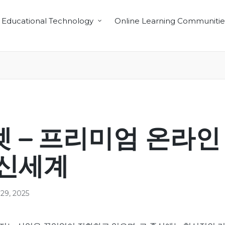
Educational Technology
Online Learning Communitie
 – 프리미엄 온라인
 신세계
 29, 2025