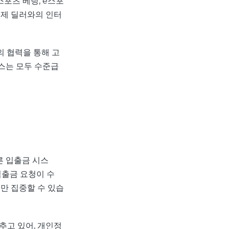
스포츠 베팅, e스포
실제 딜러와의 인터
 협력을 통해 고
스는 모두 수준급
른 입출금 시스
입출금 요청이 수
만 집중할 수 있습
추고 있어, 개인정