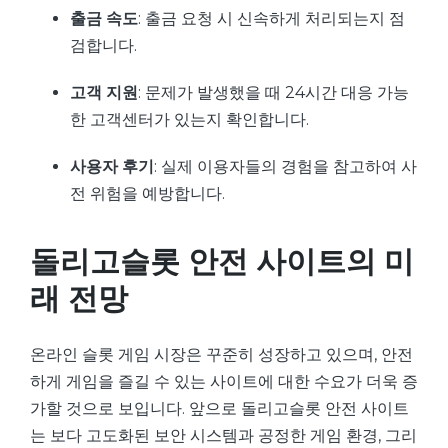
출금 속도
: 출금 요청 시 신속하게 처리되는지 점
검합니다.
고객 지원
: 문제가 발생했을 때 24시간 대응 가능
한 고객센터가 있는지 확인합니다.
사용자 후기
: 실제 이용자들의 경험을 참고하여 사
전 위험을 예방합니다.
돌리고슬롯 안전 사이트의 미
래 전망
온라인 슬롯 게임 시장은 꾸준히 성장하고 있으며, 안전
하게 게임을 즐길 수 있는 사이트에 대한 수요가 더욱 증
가할 것으로 보입니다. 앞으로 돌리고슬롯 안전 사이트
는 보다 고도화된 보안 시스템과 공정한 게임 환경, 그리