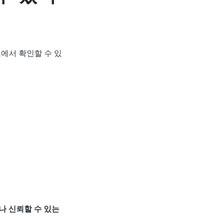
로에서 확인할 수 있
나 신뢰할 수 있는