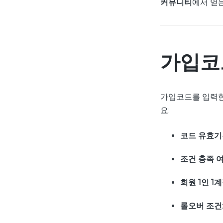
커뮤니티
에서 얻
가입코
가입코드를 입력한
요:
코드 유효기
조건 충족 
회원 1인 1
롤오버 조건