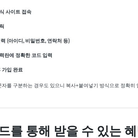
식 사이트 접속
릭
력 (아이디, 비밀번호, 연락처 등)
력란에 정확한 코드 입력
후 가입 완료
자를 구분하는 경우도 있으니 복사+붙여넣기 방식으로 정확히 
드를 통해 받을 수 있는 