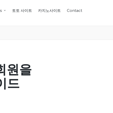
s
토토 사이트
카지노사이트
Contact
 회원을
이드