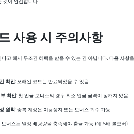
는 것이 안전합니다.
드 사용 시 주의사항
다고 해서 무조건 혜택을 받을 수 있는 건 아닙니다. 다음 사항
간 확인
: 오래된 코드는 만료되었을 수 있음
여부 확인
: 첫 입금 보너스의 경우 최소 입금 금액이 정해져 있음
계정 원칙
: 중복 계정은 이용정지 또는 보너스 회수 가능
: 보너스는 일정 배팅량을 충족해야 출금 가능 (예: 5배 롤오버)