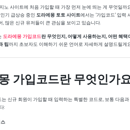
지노 사이트에 처음 가입할 때 가장 먼저 눈에 띄는 게 무엇일까
 인기 급상승 중인
도라에몽 토토 사이트
에서는 ‘가입코드’ 입력 
, 많은 신규 유저들이 큰 관심을 보이고 있습니다.
는
도라에몽 가입코드
란 무엇인지, 어떻게 사용하는지, 어떤 혜택
과 팁
까지 초보자도 이해하기 쉬운 언어로 자세하게 설명드릴게요
몽 가입코드란 무엇인가요
는 신규 회원이 가입할 때 입력하는 특별한 코드로, 보통 다음과
다:
너스