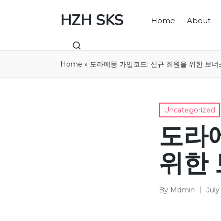
HZH SKS
Home
About
Home
»
도라에몽 가입코드: 신규 회원을 위한 보너
Posted
Uncategorized
in
도라에
위한 
By
Mdmin
July
Posted
by