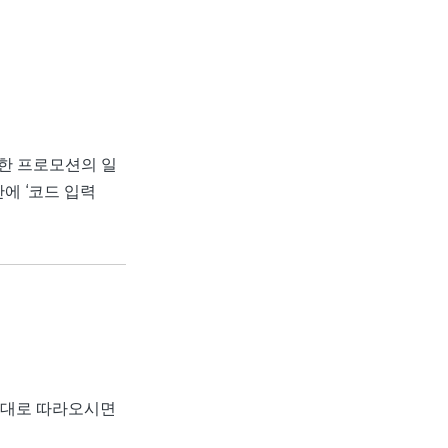
위한 프로모션의 일
에 ‘코드 입력
차대로 따라오시면