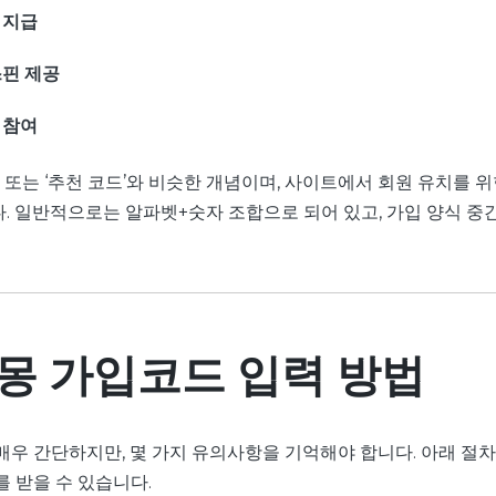
 지급
스핀 제공
 참여
’ 또는 ‘추천 코드’와 비슷한 개념이며, 사이트에서 회원 유치를 
. 일반적으로는 알파벳+숫자 조합으로 되어 있고, 가입 양식 중간
몽 가입코드 입력 방법
매우 간단하지만, 몇 가지 유의사항을 기억해야 합니다. 아래 절
 받을 수 있습니다.