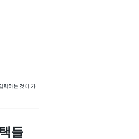
입력하는 것이 가
혜택들