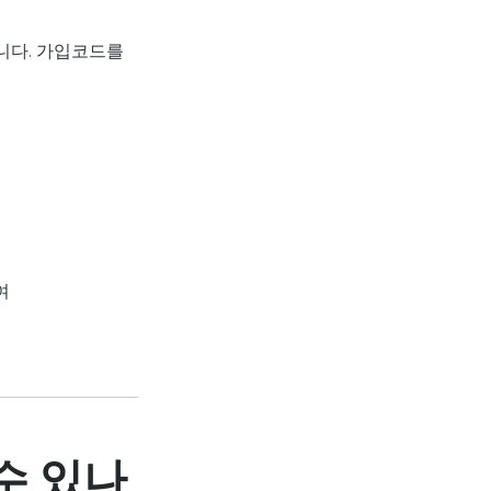
니다. 가입코드를
여
수 있나