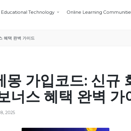
Educational Technology
Online Learning Communitie
스 혜택 완벽 가이드
몽 가입코드: 신규
보너스 혜택 완벽 가
 8, 2025