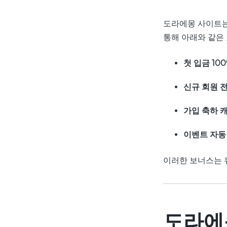
도라에몽 사이트는
통해 아래와 같은 
첫 입금 10
신규 회원 
가입 축하 
이벤트 자동
이러한 보너스는 
도라에